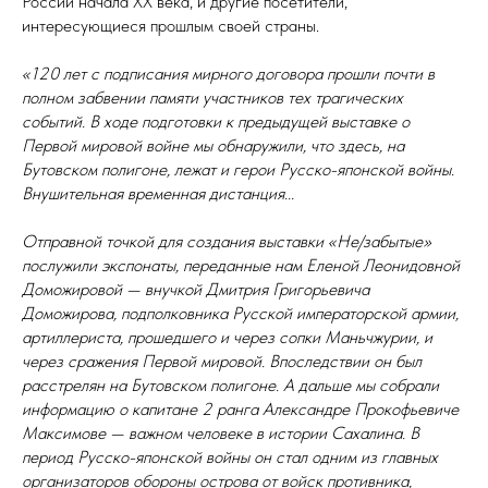
России начала XX века, и другие посетители,
интересующиеся прошлым своей страны.
«120 лет с подписания мирного договора прошли почти в
полном забвении памяти участников тех трагических
событий. В ходе подготовки к предыдущей выставке о
Первой мировой войне мы обнаружили, что здесь, на
Бутовском полигоне, лежат и герои Русско-японской войны.
Внушительная временная дистанция...
Отправной точкой для создания выставки «Не/забытые»
послужили экспонаты, переданные нам Еленой Леонидовной
Доможировой — внучкой Дмитрия Григорьевича
Доможирова, подполковника Русской императорской армии,
артиллериста, прошедшего и через сопки Маньчжурии, и
через сражения Первой мировой. Впоследствии он был
расстрелян на Бутовском полигоне. А дальше мы собрали
информацию о капитане 2 ранга Александре Прокофьевиче
Максимове — важном человеке в истории Сахалина. В
период Русско-японской войны он стал одним из главных
организаторов обороны острова от войск противника,