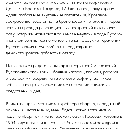
экономическое и политическое влияние на территориях
Дальнего Востока. Тогда же, 120 лет назад, нашу страну
ждали глобальные внутренние потрясения: Кровавое
воскресенье, восстание на броненосце «Потемкин»... Среди
причин перехода революционных настроений в активную
фазу историки называют в том числе неудачи в ходе Русско-
японской войны. Тем не менее, в течение двух лет сражений
Русская армия и Русский флот неоднократно
демонстрировали доблесть и отвагу.
На выставке представлены карты территорий и сражений
Русско-японской войны, боевые награды, плакаты, рассказы
о сестрах милосердия, а также фотографии участников
войны в парадной форме и их же последние снимки из
следственных дел.
Внимание привлекает макет крейсера «Варяг», переданный
районным школьным музеем. Здесь можно вспомнить о
подвиге «Варяга» и канонерской лодки «Кореец», которые в
1904 году вступили в неравный бой с японской эскадрой в
корейской бухте Чемульпо. Самоотверженные российские