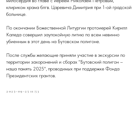
милосердия во главе с иереем Николаем Петровым,
клириком храма блгв. Царевича Димитрия при 1-ой градской
больнице.
По окончании Божественной Литургии протоиерей Кирилл
Каледа совершил заупокойную литию по всем невинно
убиенным в этот день на Бутовском полигоне.
После службы желающие приняли участие в экскурсии по
территории захоронений и сборах "Бутовский полигон –
наша память 2025", проводимых при поддержке Фонда
Президентских грантов.
2025-09-25 11:53