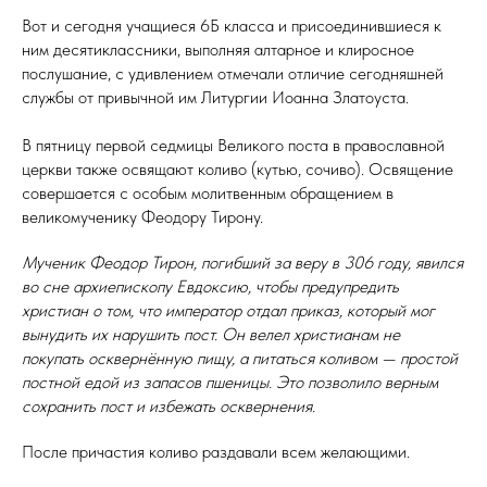
Вот и сегодня учащиеся 6Б класса и присоединившиеся к
ним десятиклассники, выполняя алтарное и клиросное
послушание, с удивлением отмечали отличие сегодняшней
службы от привычной им Литургии Иоанна Златоуста.
В пятницу первой седмицы Великого поста в православной
церкви также освящают коливо (кутью, сочиво). Освящение
совершается с особым молитвенным обращением в
великомученику Феодору Тирону.
Мученик Феодор Тирон, погибший за веру в 306 году, явился
во сне архиепископу Евдоксию, чтобы предупредить
христиан о том, что император отдал приказ, который мог
вынудить их нарушить пост. Он велел христианам не
покупать осквернённую пищу, а питаться коливом — простой
постной едой из запасов пшеницы. Это позволило верным
сохранить пост и избежать осквернения.
После причастия коливо раздавали всем желающими.