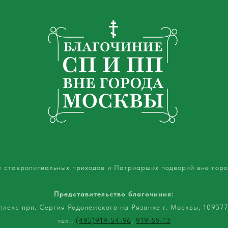
е ставропигиальных приходов и Патриарших подворий вне гор
Представительство благочиния:
лекс прп. Сергия Радонежского на Рязанке г. Москвы, 109377,
тел.:
(495)919-54-96
;
919-59-13