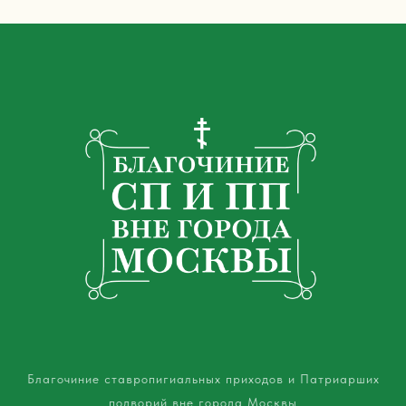
Благочиние ставропигиальных приходов и Патриарших
подворий вне города Москвы