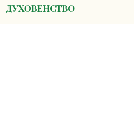
ДУХОВЕНСТВО
Протоиерей Владимир Георгиевич
Чувикин
Настоятель храма
Подробнее > > > > >