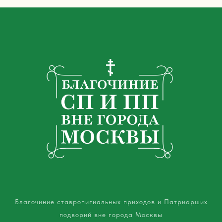
Благочиние ставропигиальных приходов и Патриарших
подворий вне города Москвы