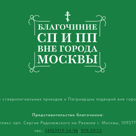
е ставропигиальных приходов и Патриарших подворий вне гор
Представительство благочиния:
лекс прп. Сергия Радонежского на Рязанке г. Москвы, 109377,
тел.:
(495)919-54-96
;
919-59-13