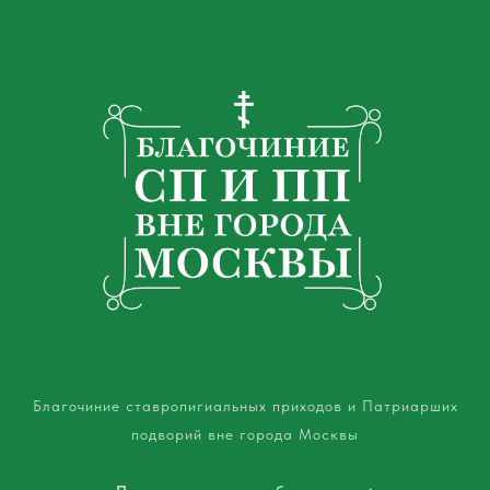
Благочиние ставропигиальных приходов и Патриарших
подворий вне города Москвы