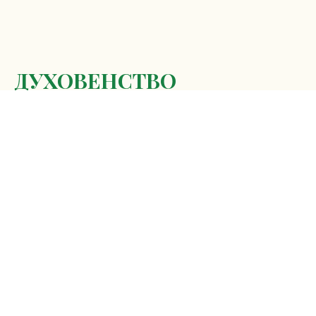
ДУХОВЕНСТВО
Протоиерей Вадим Андреевич
Поликопа
Настоятель храма